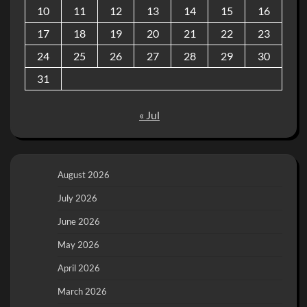
10
11
12
13
14
15
16
17
18
19
20
21
22
23
24
25
26
27
28
29
30
31
« Jul
August 2026
July 2026
June 2026
May 2026
April 2026
March 2026