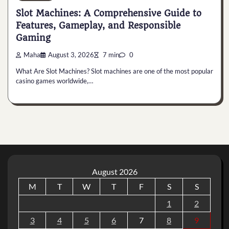
Slot Machines: A Comprehensive Guide to
Features, Gameplay, and Responsible
Gaming
Maha
August 3, 2026
7 min
0
What Are Slot Machines? Slot machines are one of the most popular
casino games worldwide,…
August 2026
M
T
W
T
F
S
S
1
2
3
4
5
6
7
8
9