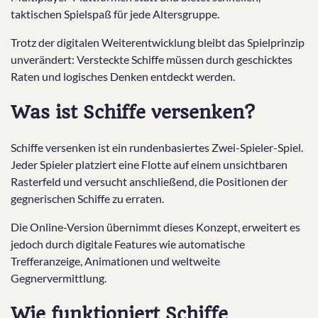
taktischen Spielspaß für jede Altersgruppe.
Trotz der digitalen Weiterentwicklung bleibt das Spielprinzip
unverändert: Versteckte Schiffe müssen durch geschicktes
Raten und logisches Denken entdeckt werden.
Was ist Schiffe versenken?
Schiffe versenken ist ein rundenbasiertes Zwei-Spieler-Spiel.
Jeder Spieler platziert eine Flotte auf einem unsichtbaren
Rasterfeld und versucht anschließend, die Positionen der
gegnerischen Schiffe zu erraten.
Die Online-Version übernimmt dieses Konzept, erweitert es
jedoch durch digitale Features wie automatische
Trefferanzeige, Animationen und weltweite
Gegnervermittlung.
Wie funktioniert Schiffe