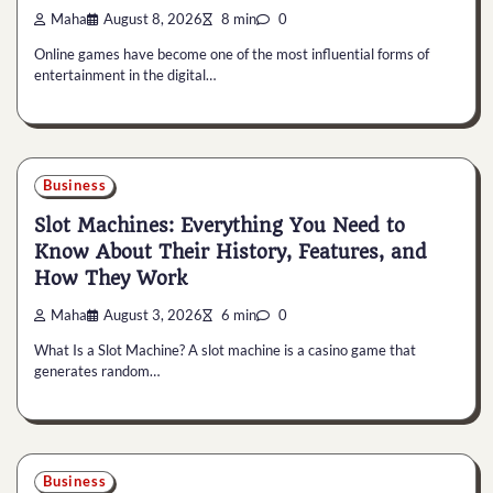
Maha
August 8, 2026
8 min
0
Online games have become one of the most influential forms of
entertainment in the digital…
Business
Slot Machines: Everything You Need to
Know About Their History, Features, and
How They Work
Maha
August 3, 2026
6 min
0
What Is a Slot Machine? A slot machine is a casino game that
generates random…
Business